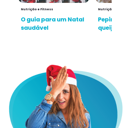
Nutrição e Fitness
Nutrição e Fitne
O guia para um Natal
Pepino e 
saudável
queijo e