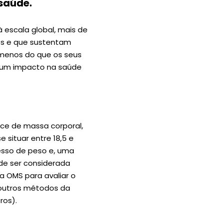
saúde.
 escala global, mais de
os e que sustentam
 menos do que os seus
um impacto na saúde
ice de massa corporal,
e situar entre 18,5 e
esso de peso e, uma
de ser considerada
a OMS para avaliar o
outros métodos da
ros).