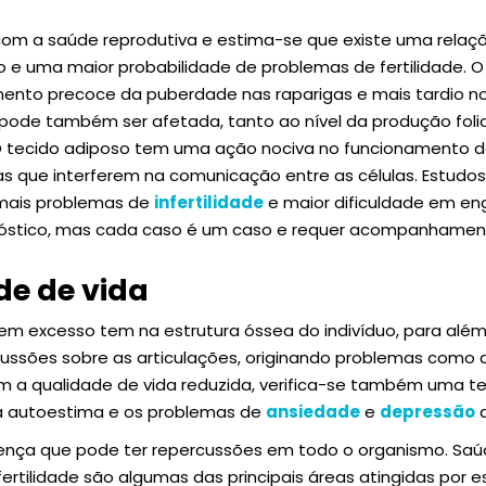
com a saúde reprodutiva e estima-se que existe uma relaç
 e uma maior probabilidade de problemas de fertilidade. 
ento precoce da puberdade nas raparigas e mais tardio no
pode também ser afetada, tanto ao nível da produção foli
 O tecido adiposo tem uma ação nociva no funcionamento 
 que interferem na comunicação entre as células. Estudos
mais problemas de
infertilidade
e maior dificuldade em eng
nóstico, mas cada caso é um caso e requer acompanhame
de de vida
m excesso tem na estrutura óssea do indivíduo, para além d
ussões sobre as articulações, originando problemas como 
m a qualidade de vida reduzida, verifica-se também uma t
xa autoestima e os problemas de
ansiedade
e
depressão
q
nça que pode ter repercussões em todo o organismo. Saúd
 e fertilidade são algumas das principais áreas atingidas po