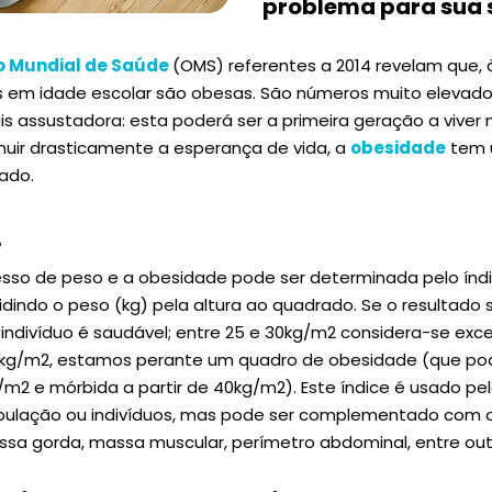
problema para sua 
o Mundial de Saúde
(OMS) referentes a 2014 revelam que, à
as em idade escolar são obesas. São números muito elevad
s assustadora: esta poderá ser a primeira geração a viver
inuir drasticamente a esperança de vida, a
obesidade
tem 
ado.
…
cesso de peso e a obesidade pode ser determinada pelo índ
vidindo o peso (kg) pela altura ao quadrado. Se o resultado s
ndivíduo é saudável; entre 25 e 30kg/m2 considera-se exc
0kg/m2, estamos perante um quadro de obesidade (que po
/m2 e mórbida a partir de 40kg/m2). Este índice é usado pel
pulação ou indivíduos, mas pode ser complementado com 
ssa gorda, massa muscular, perímetro abdominal, entre out