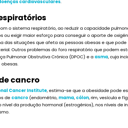
doenças cardiovasculares
.
espiratórios
com o sistema respiratório, ao reduzir a capacidade pulmon
s ou exigir maior esforço para conseguir o aporte de oxigén
a das situações que afeta as pessoas obesas e que pode
rial. Outros problemas do foro respiratório que podem es
a Pulmonar Obstrutiva Crónica (DPOC) e a
asma
, cuja in
 obesas.
 de cancro
nal Cancer Institute
, estima-se que a obesidade pode es
pos de
cancro
(endométrio,
mama
,
cólon
, rim, vesícula e f
 nível da produção hormonal (estrogénios), nos níveis de i
ismo.