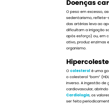
Doenças car
O peso em excesso, as
sedentarismo, reflete-
das artérias leva ao a
dificultam a irrigaçã
após esforço) ou, em 
ativo, produz enzimas 
organismo.
Hipercolest
O
colesterol
é uma gor
o colesterol “bom” (HDL
inverso. A ingestão de
cardiovascular, abrind
Cardiologia
, os valor
ser feita periodicamen