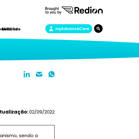
myAdvanceCare
a de Saúde
e Médica
tualização:
02/09/2022
anismo, sendo a