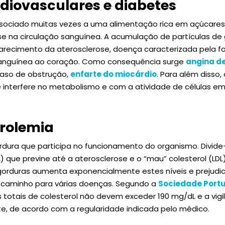
diovasculares e diabetes
sociado muitas vezes a uma alimentação rica em açúcares
se na circulação sanguínea. A acumulação de partículas de
parecimento da aterosclerose, doença caracterizada pela 
o sanguínea ao coração. Como consequência surge
angina de
caso de obstrução,
enfarte do miocárdio
. Para além disso,
e interfere no metabolismo e com a atividade de células em
erolemia
dura que participa no funcionamento do organismo. Divide-
) que previne até a aterosclerose e o “mau” colesterol (LDL
 gorduras aumenta exponencialmente estes níveis e prejudi
o caminho para várias doenças. Segundo a
Sociedade Port
es totais de colesterol não devem exceder 190 mg/dL e a vigi
te, de acordo com a regularidade indicada pelo médico.