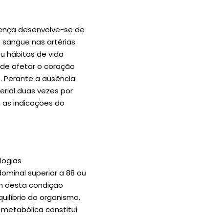
oença desenvolve-se de
 sangue nas artérias.
u hábitos de vida
ode afetar o coração
). Perante a ausência
rial duas vezes por
 as indicações do
logias
dominal superior a 88 ou
m desta condição
uilíbrio do organismo,
 metabólica constitui