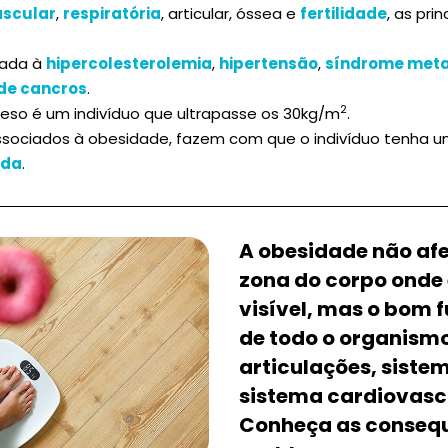
ascular
,
respiratória
, articular, óssea e
fertilidade
, as pri
iada à
hipercolesterolemia
,
hipertensão
,
síndrome meta
 de cancros
.
2
beso é um indivíduo que ultrapasse os 30kg/m
.
sociados à obesidade, fazem com que o indivíduo tenha 
ida
.
A obesidade não af
zona do corpo onde
visível, mas o bom
de todo o organismo
articulações, sistem
sistema cardiovascul
Conheça as consequ