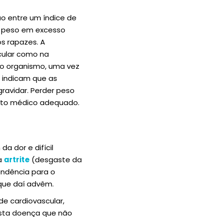
ão entre um índice de
O peso em excesso
s rapazes. A
cular como na
do organismo, uma vez
 indicam que as
ravidar. Perder peso
nto médico adequado.
a dor e difícil
a
artrite
(desgaste da
endência para o
ue daí advêm.
e cardiovascular,
r esta doença que não