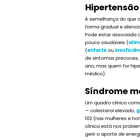
Hipertensão
À semelhança do que a
forma gradual e silenci
Pode estar associada a
pouco saudáveis (
alim
(
enfarte
ou
insuficiê
de sintomas precoces, 
ano, mas quem for hip
médico).
Síndrome m
Um quadro clínico com
— colesterol elevado,
g
102 (nas mulheres e h
clínica está nos proble
gerir o aporte de ener