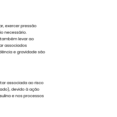
ar, exercer pressão
io necessário.
 também levar ao
tar associados
cidência e gravidade são
tar associada ao risco
ígado), devido à ação
nsulina e nos processos