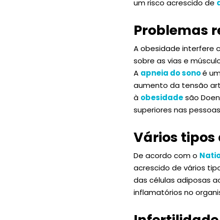
um risco acrescido de
Problemas r
A obesidade interfere 
sobre as vias e músculo
A
apneia do sono
é um
aumento da tensão arte
à
obesidade
são Doenç
superiores nas pessoas
Vários tipos
De acordo com o
Natio
acrescido de vários ti
das células adiposas ao
inflamatórios no organ
Infertilidade