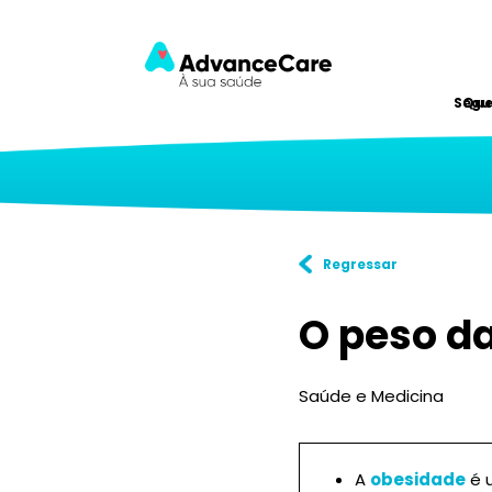
Segu
Qu
Regressar
O peso d
Saúde e Medicina
A
obesidade
é 