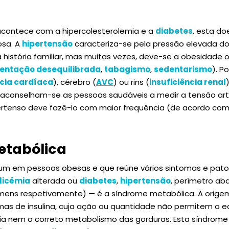
contece com a hipercolesterolemia e a
diabetes
, esta d
osa. A
hipertensão
caracteriza-se pela pressão elevada do
 história familiar, mas muitas vezes, deve-se a obesidade o
entação desequilibrada
,
tabagismo
,
sedentarismo
). P
ncia cardíaca
), cérebro (
AVC
) ou rins (
insuficiência renal
aconselham-se as pessoas saudáveis a medir a tensão arte
ertenso deve fazê-lo com maior frequência (de acordo com
etabólica
um em pessoas obesas e que reúne vários sintomas e pato
licémia
alterada ou
diabetes
,
hipertensão
, perímetro ab
omens respetivamente) — é a síndrome metabólica. A orige
mas de insulina, cuja ação ou quantidade não permitem o eq
gia nem o correto metabolismo das gorduras. Esta síndrome