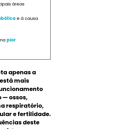
ncipais áreas
bólica
e à causa
uma
pior
eta apenas a
 está mais
 funcionamento
 — ossos,
a respiratório,
ar e fertilidade.
ências deste