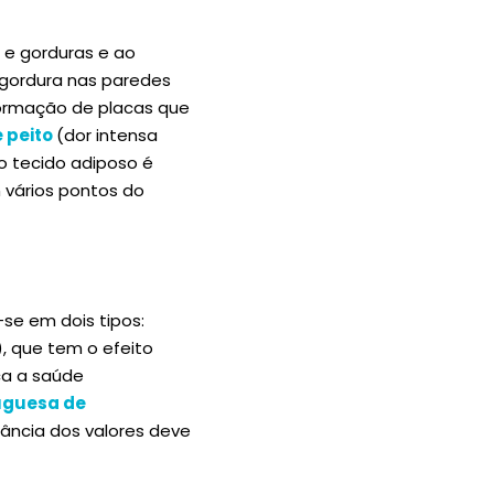
 e gorduras e ao
 gordura nas paredes
formação de placas que
 peito
(dor intensa
 o tecido adiposo é
 vários pontos do
se em dois tipos:
), que tem o efeito
ca a saúde
uguesa de
lância dos valores deve