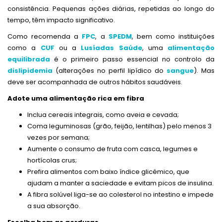
consistência. Pequenas ações diárias, repetidas ao longo do
tempo, têm impacto significativo.
Como recomenda a
FPC
, a
SPEDM
, bem como instituições
como a
CUF
ou a
Lusíadas Saúde
, uma
alimentação
equilibrada
é o primeiro passo essencial no controlo da
dislipidemia
(alterações no perfil lipídico do
sangue
). Mas
deve ser acompanhada de outros hábitos saudáveis.
Adote uma alimentação rica em fibra
Inclua cereais integrais, como aveia e cevada;
Coma leguminosas (grão, feijão, lentilhas) pelo menos 3
vezes por semana;
Aumente o consumo de fruta com casca, legumes e
hortícolas crus;
Prefira alimentos com baixo índice glicémico, que
ajudam a manter a saciedade e evitam picos de insulina.
A fibra solúvel liga-se ao colesterol no intestino e impede
a sua absorção.