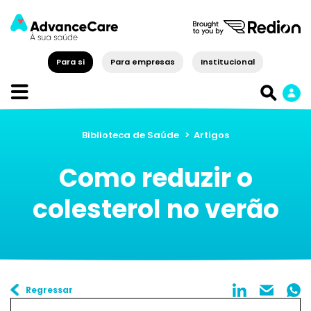
Para si
Para empresas
Institucional
Biblioteca de Saúde
>
Artigos
Como reduzir o
colesterol no verão
Regressar