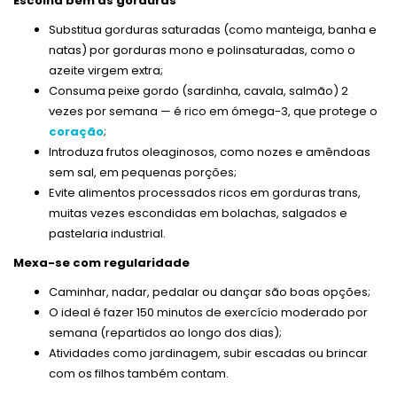
Escolha bem as gorduras
Substitua gorduras saturadas (como manteiga, banha e
natas) por gorduras mono e polinsaturadas, como o
azeite virgem extra;
Consuma peixe gordo (sardinha, cavala, salmão) 2
vezes por semana — é rico em ómega-3, que protege o
coração
;
Introduza frutos oleaginosos, como nozes e amêndoas
sem sal, em pequenas porções;
Evite alimentos processados ricos em gorduras trans,
muitas vezes escondidas em bolachas, salgados e
pastelaria industrial.
Mexa-se com regularidade
Caminhar, nadar, pedalar ou dançar são boas opções;
O ideal é fazer 150 minutos de exercício moderado por
semana (repartidos ao longo dos dias);
Atividades como jardinagem, subir escadas ou brincar
com os filhos também contam.