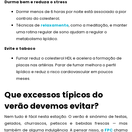
Durma bem e reduza o stress
Dormir menos de 6 horas por noite está associado a pior
controlo do colesterol;
Técnicas de
relaxamento
, como a meditação, e manter
uma rotina regular de sono ajudam a regular o
metabolismo lipídico.
Evite o tabaco
Fumar reduz o colesterol HDL e acelera a formação de
placas nas artérias. Parar de fumar melhora o perfil
lipídico e reduz o risco cardiovascular em poucos
meses.
Que excessos típicos do
verão devemos evitar?
Nem tudo é fácil nesta estação. O verão é sinónimo de festas,
gelados, churrascos, petiscos e bebidas frescas — mas
também de alguma indulgência. A pensar nisso, a
FPC
chama