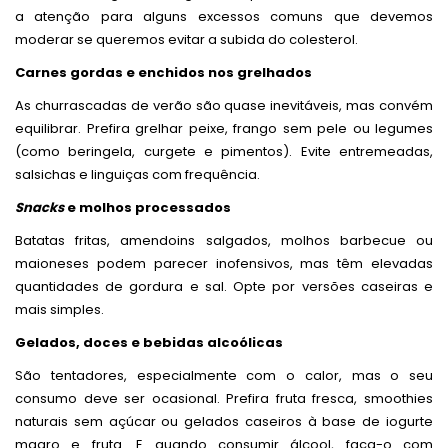
a atenção para alguns excessos comuns que devemos
moderar se queremos evitar a subida do colesterol.
Carnes gordas e enchidos nos grelhados
As churrascadas de verão são quase inevitáveis, mas convém
equilibrar. Prefira grelhar peixe, frango sem pele ou legumes
(como beringela, curgete e pimentos). Evite entremeadas,
salsichas e linguiças com frequência.
Snacks
e molhos processados
Batatas fritas, amendoins salgados, molhos barbecue ou
maioneses podem parecer inofensivos, mas têm elevadas
quantidades de gordura e sal. Opte por versões caseiras e
mais simples.
Gelados, doces e bebidas alcoólicas
São tentadores, especialmente com o calor, mas o seu
consumo deve ser ocasional. Prefira fruta fresca, smoothies
naturais sem açúcar ou gelados caseiros à base de iogurte
magro e fruta. E quando consumir álcool, faça-o com