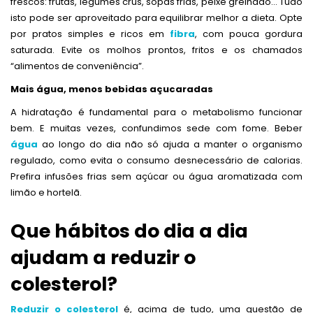
frescos: frutas, legumes crus, sopas frias, peixe grelhado… Tudo
isto pode ser aproveitado para equilibrar melhor a dieta. Opte
por pratos simples e ricos em
fibra
, com pouca gordura
saturada. Evite os molhos prontos, fritos e os chamados
“alimentos de conveniência”.
Mais água, menos bebidas açucaradas
A hidratação é fundamental para o metabolismo funcionar
bem. E muitas vezes, confundimos sede com fome. Beber
água
ao longo do dia não só ajuda a manter o organismo
regulado, como evita o consumo desnecessário de calorias.
Prefira infusões frias sem açúcar ou água aromatizada com
limão e hortelã.
Que hábitos do dia a dia
ajudam a reduzir o
colesterol?
Reduzir o colesterol
é, acima de tudo, uma questão de